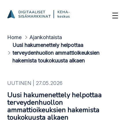
Uusi hakumenettely helpottaa terveyden
Hyppää sisältöön
Home
Ajankohtaista
Uusi hakumenettely helpottaa
terveydenhuollon ammattioikeuksien
hakemista toukokuusta alkaen
UUTINEN |
27.05.2026
Uusi hakumenettely helpottaa
terveydenhuollon
ammattioikeuksien hakemista
toukokuusta alkaen