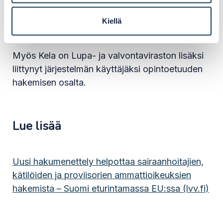
vastuullaan olevien ammattinimikkeiden
liittämistä järjestelmään loppuvuoden aikana.
Kiellä
Myös Kela on Lupa- ja valvontaviraston lisäksi
liittynyt järjestelmän käyttäjäksi opintoetuuden
hakemisen osalta.
Lue lisää
Uusi hakumenettely helpottaa sairaanhoitajien,
kätilöiden ja proviisorien ammattioikeuksien
hakemista – Suomi eturintamassa EU:ssa (lvv.fi)