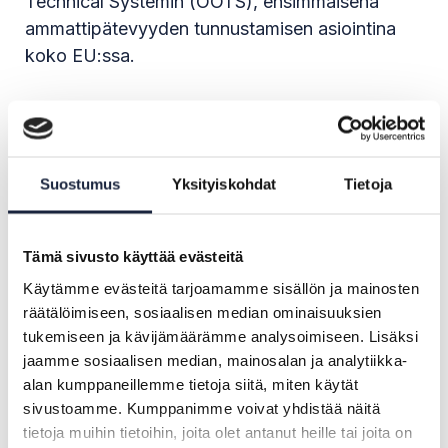
Technical Systemin (OOTS), ensimmäisenä
ammattipätevyyden tunnustamisen asiointina
koko EU:ssa.
KEHA-keskus toimii työ- ja elinkeinoministeriön
asettamana Euroopan parlamentin ja neuvoston
asetuksen (EU) 2018/1724 (SDG-asetus, Single
Suostumus
Yksityiskohdat
Tietoja
Digital Gateway) mukaisena kansallisena
koordinaattorina. Asetuksen kansallisen
Tämä sivusto käyttää evästeitä
toimeenpanon koordinoinnin ja valvomisen
Käytämme evästeitä tarjoamamme sisällön ja mainosten
lisäksi KEHA-keskus tarjoaa keskitetysti
räätälöimiseen, sosiaalisen median ominaisuuksien
viranomaisten käyttöön OOTS-järjestelmän
tukemiseen ja kävijämäärämme analysoimiseen. Lisäksi
kansalliset osat. Asioinneista vastaavat
jaamme sosiaalisen median, mainosalan ja analytiikka-
viranomaiset voivat liittyä järjestelmän
alan kumppaneillemme tietoja siitä, miten käytät
käyttäjiksi joustavasti pienin
sivustoamme. Kumppanimme voivat yhdistää näitä
kehityskustannuksin.
tietoja muihin tietoihin, joita olet antanut heille tai joita on