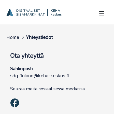
Yhteystiedot
Hyppää sisältöön
Home
Yhteystiedot
Ota yhteyttä
Sähköposti
sdg.finland@keha-keskus.fi
Seuraa meitä sosiaalisessa mediassa