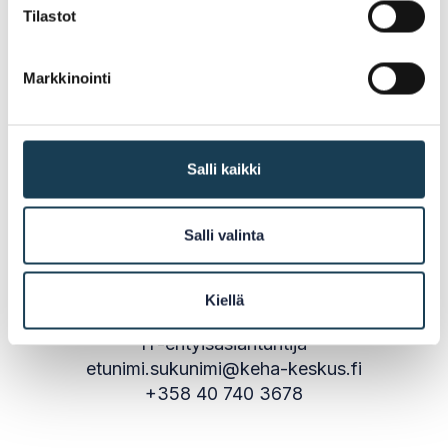
Tilastot
etunimi.sukunimi@keha-keskus.fi
+358 40 088 4013
Markkinointi
Olli Hurskainen
Erityisasiantuntija
Salli kaikki
etunimi.sukunimi@keha-keskus.fi
+358 50 350 9172
Salli valinta
Kiellä
Patrik Dahlgren
IT-erityisasiantuntija
etunimi.sukunimi@keha-keskus.fi
+358 40 740 3678