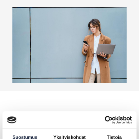
Saat parhaiten yhteyttä meihin
sähköpostitse
Suostumus
Yksityiskohdat
Tietoja