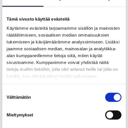
Jarmo Kovero
Tämä sivusto käyttää evästeitä
Kansallinen koordinaattori
Käytämme evästeitä tarjoamamme sisällön ja mainosten
etunimi.sukunimi@keha-keskus.fi
räätälöimiseen, sosiaalisen median ominaisuuksien
+358 40 720 3931
tukemiseen ja kävijämäärämme analysoimiseen. Lisäksi
jaamme sosiaalisen median, mainosalan ja analytiikka-
alan kumppaneillemme tietoja siitä, miten käytät
sivustoamme. Kumppanimme voivat yhdistää näitä
Kirsi Mikkonen
tietoja muihin tietoihin, joita olet antanut heille tai joita on
Johtava asiantuntija
kerätty, kun olet käyttänyt heidän palvelujaan.
etunimi.sukunimi@keha-keskus.fi
+358 50 396 9538
Suostumuksen
Välttämätön
valinta
Mieltymykset
Mervi Kylmänen-Paakki
Erityisasiantuntija