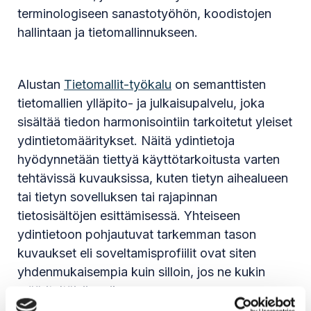
terminologiseen sanastotyöhön, koodistojen
hallintaan ja tietomallinnukseen.
Alustan
Tietomallit-työkalu
on semanttisten
tietomallien ylläpito- ja julkaisupalvelu, joka
sisältää tiedon harmonisointiin tarkoitetut yleiset
ydintietomääritykset. Näitä ydintietoja
hyödynnetään tiettyä käyttötarkoitusta varten
tehtävissä kuvauksissa, kuten tietyn aihealueen
tai tietyn sovelluksen tai rajapinnan
tietosisältöjen esittämisessä. Yhteiseen
ydintietoon pohjautuvat tarkemman tason
kuvaukset eli soveltamisprofiilit ovat siten
yhdenmukaisempia kuin silloin, jos ne kukin
määriteltäisiin erikseen.