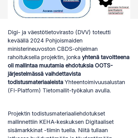
Digi- ja väestötietovirasto (DVV) toteutti
keväällä 2024 Pohjoismaiden
ministerineuvoston CBDS-ohjelman
rahoituksella projektin, jonka
yhtenä tavoitteena
oli mallintaa muutamia ehdotuksia OOTS-
järjestelmässä vaihdettavista
todistusmateriaaleista
Yhteentoimivuusalustan
(FI-Platform) Tietomallit-työkalun avulla.
Projektin todistusmateriaaliehdotukset
mallinnettiin KEHA-keskuksen Digitaaliset
sisämarkkinat -tiimin tuella. Niitä tullaan