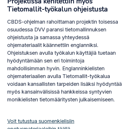
Projektissa kehitettiin myös
Tietomallit-työkalun ohjeistusta
CBDS-ohjelman rahoittaman projektin toisessa
osuudessa DVV paransi tietomallinnuksen
ohjeistusta ja samassa yhteydessä
ohjemateriaalit käännettiin englanniksi.
Ohjeistuksen avulla työkalun käyttäjiä tuetaan
hyödyntämään sen eri toimintoja
mahdollisimman hyvin. Englanninkielisten
ohjemateriaalien avulla Tietomallit-työkalua
voidaan kansallisten tarpeiden lisäksi hyödyntää
myös kansainvälisissä hankkeissa syntyvien
monikielisten tietomääritysten julkaisemiseen.
Voit tutustua suomenkielisiin
opetusmateriaaleihin täällä.