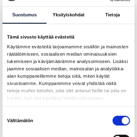
Suostumus
Yksityiskohdat
Tietoja
Tämä sivusto käyttää evästeitä
Käytämme evästeitä tarjoamamme sisällön ja mainosten
räätälöimiseen, sosiaalisen median ominaisuuksien
tukemiseen ja kävijämäärämme analysoimiseen. Lisäksi
jaamme sosiaalisen median, mainosalan ja analytiikka-
alan kumppaneillemme tietoja siitä, miten käytät
sivustoamme. Kumppanimme voivat yhdistää näitä
tietoja muihin tietoihin, joita olet antanut heille tai joita on
Projektissa mallinnettiin kaksi
kerätty, kun olet käyttänyt heidän palvelujaan.
OOTS-ydintietomallia ja neljä
Suostumuksen
todistusmateriaaliehdotusta
Välttämätön
valinta
Projektissa mallinnettiin Tietomallit-työkalun