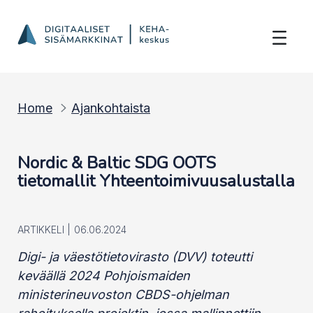
Nordic &amp; Baltic SDG OOTS tietomallit
Hyppää sisältöön
Home
Ajankohtaista
Nordic & Baltic SDG OOTS
tietomallit Yhteentoimivuusalustalla
ARTIKKELI |
06.06.2024
Digi- ja väestötietovirasto (DVV) toteutti
keväällä 2024 Pohjoismaiden
ministerineuvoston CBDS-ohjelman