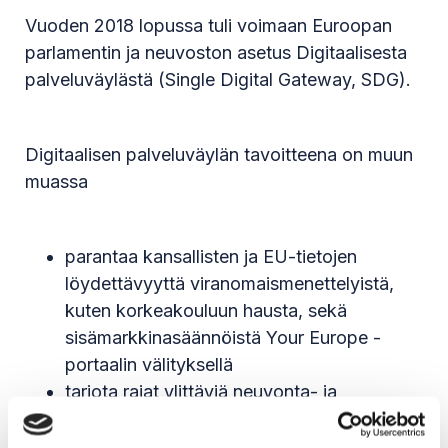
Vuoden 2018 lopussa tuli voimaan Euroopan
parlamentin ja neuvoston asetus Digitaalisesta
palveluväylästä (Single Digital Gateway, SDG).
Digitaalisen palveluväylän tavoitteena on muun
muassa
parantaa kansallisten ja EU-tietojen
löydettävyyttä viranomaismenettelyistä,
kuten korkeakouluun hausta, sekä
sisämarkkinasäännöistä Your Europe -
portaalin välityksellä
tarjota rajat ylittäviä neuvonta- ja
ongelmanratkaisupalveluita
mahdollistaa sähköinen asiointi eri