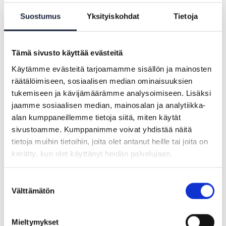
viranomaismenettelyissä rajat ylittävästi
Suostumus
Yksityiskohdat
Tietoja
mahdollistaa todistusmateriaalien, kuten
tutkintotodistuksen, välitys jäsenmaasta
toiseen eri viranomaismenettelyissä Yhden
Tämä sivusto käyttää evästeitä
kerran periaatteen järjestelmän (Once Only
Käytämme evästeitä tarjoamamme sisällön ja mainosten
Technical Systemin, OOTS:n) avulla.
räätälöimiseen, sosiaalisen median ominaisuuksien
tukemiseen ja kävijämäärämme analysoimiseen. Lisäksi
Kun tietoa ja tukea on saatavilla ja asiointi
jaamme sosiaalisen median, mainosalan ja analytiikka-
tulomaan viranomaisen kanssa on mahdollista jo
alan kumppaneillemme tietoja siitä, miten käytät
lähtömaasta käsin, liikkuvat opiskelijat,
sivustoamme. Kumppanimme voivat yhdistää näitä
tietoja muihin tietoihin, joita olet antanut heille tai joita on
työntekijät, heidän perheenjäsenensä, yritykset
kerätty, kun olet käyttänyt heidän palvelujaan.
ja pääoma tehokkaasti jäsenmaiden välillä.
Suostumuksen
Välttämätön
valinta
Mieltymykset