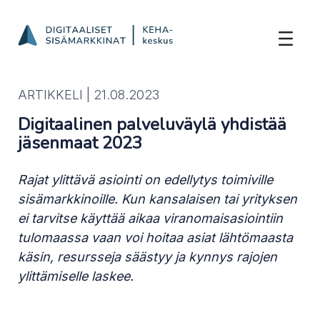
Digitaalinen palveluväylä yhdistää jäse
Hyppää sisältöön
ARTIKKELI |
21.08.2023
Digitaalinen palveluväylä yhdistää
jäsenmaat 2023
Rajat ylittävä asiointi on edellytys toimiville
sisämarkkinoille. Kun kansalaisen tai yrityksen
ei tarvitse käyttää aikaa viranomaisasiointiin
tulomaassa vaan voi hoitaa asiat lähtömaasta
käsin, resursseja säästyy ja kynnys rajojen
ylittämiselle laskee.