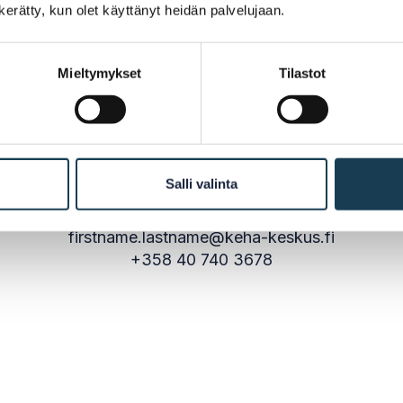
n kerätty, kun olet käyttänyt heidän palvelujaan.
Kirsi Mikkonen
Chief Specialist
firstname.lastname@keha-keskus.fi
Mieltymykset
Tilastot
+358 50 396 9538
Salli valinta
Patrik Dahlgren
Senior IT Specialist
firstname.lastname@keha-keskus.fi
+358 40 740 3678