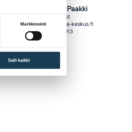
Mervi Kylmänen-Paakki
Senior Specialist
firstname.lastname@keha-keskus.fi
Markkinointi
+358 40 088 4013
Salli kaikki