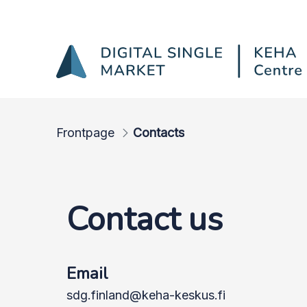
Contacts
Skip to Main Content
Frontpage
Contacts
Contact us
Email
sdg.finland@keha-keskus.fi