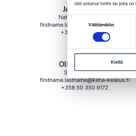
olet antanut heille tai joita o
Jarmo Kovero
National Coordinator
Suostumuksen
firstname.lastname@keha-keskus.fi
Välttämätön
valinta
+358 40 720 3931
Kiellä
Olli Hurskainen
Senior Specialist
firstname.lastname@keha-keskus.fi
+358 50 350 9172