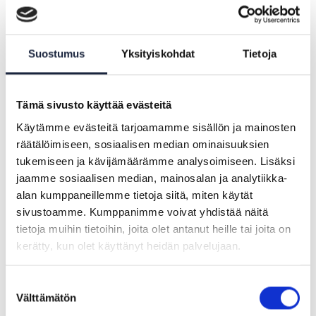
Accessibility status
Suostumus
Yksityiskohdat
Tietoja
Tämä sivusto käyttää evästeitä
The website partially complies with the
requirements of WCAG 2.1 AA level. Some
Käytämme evästeitä tarjoamamme sisällön ja mainosten
räätälöimiseen, sosiaalisen median ominaisuuksien
of the content is not yet fully compliant
tukemiseen ja kävijämäärämme analysoimiseen. Lisäksi
with the requirements.
jaamme sosiaalisen median, mainosalan ja analytiikka-
alan kumppaneillemme tietoja siitä, miten käytät
sivustoamme. Kumppanimme voivat yhdistää näitä
Inaccessible content
tietoja muihin tietoihin, joita olet antanut heille tai joita on
kerätty, kun olet käyttänyt heidän palvelujaan.
The following deficiencies in the
Suostumuksen
accessibility of the website are known:
Välttämätön
valinta