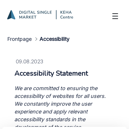
Accessibility
Skip to Main Content
Frontpage
Accessibility
09.08.2023
Accessibility Statement
We are committed to ensuring the
accessibility of websites for all users.
We constantly improve the user
experience and apply relevant
accessibility standards in the
development of the service.