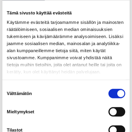
information about it
Tämä sivusto käyttää evästeitä
Käytämme evästeitä tarjoamamme sisällön ja mainosten
räätälöimiseen, sosiaalisen median ominaisuuksien
tukemiseen ja kävijämäärämme analysoimiseen. Lisäksi
Cross-border services
jaamme sosiaalisen median, mainosalan ja analytiikka-
alan kumppaneillemme tietoja siitä, miten käytät
sivustoamme. Kumppanimme voivat yhdistää näitä
tietoja muihin tietoihin, joita olet antanut heille tai joita on
kerätty, kun olet käyttänyt heidän palvelujaan.
Enable EU citizens and companies to
access services
Suostumuksen
Välttämätön
valinta
Mieltymykset
Cross-border information
exchange
Tilastot