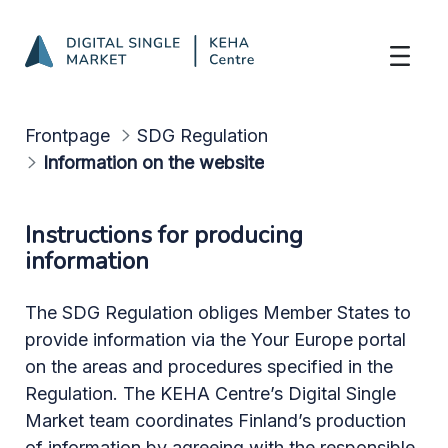
Produce Information
Skip to Main Content
Frontpage
SDG Regulation
Information on the website
Instructions for producing
information
The SDG Regulation obliges Member States to
provide information via the Your Europe portal
on the areas and procedures specified in the
Regulation. The KEHA Centre’s Digital Single
Market team coordinates Finland’s production
of information by agreeing with the responsible