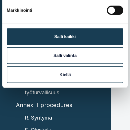
K. Työntekijät
Markkinointi
L. Verot
M. Tavarat
Salli kaikki
N. Palvelut
O. Liiketoiminnan
Salli valinta
rahoittaminen
P. Julkiset hankinnat
Kiellä
Q. Työterveys ja
työturvallisuus
Annex II procedures
R. Syntymä
S. Oleskelu