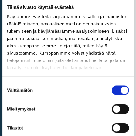
Tämä sivusto käyttää evästeitä
E. Koulutus tai harjoittelu
toisessa jäsenvaltiossa
Käytämme evästeitä tarjoamamme sisällön ja mainosten
räätälöimiseen, sosiaalisen median ominaisuuksien
F. Terveydenhuolto
tukemiseen ja kävijämäärämme analysoimiseen. Lisäksi
jaamme sosiaalisen median, mainosalan ja analytiikka-
G. Kansalaisiin ja perheisiin
alan kumppaneillemme tietoja siitä, miten käytät
sovellettavat oikeudet
sivustoamme. Kumppanimme voivat yhdistää näitä
tietoja muihin tietoihin, joita olet antanut heille tai joita on
H. Kuluttajien oikeudet
kerätty, kun olet käyttänyt heidän palvelujaan.
I. Henkilötietojen suoja
Suostumuksen
Annex I areas of
Välttämätön
valinta
information: business
Mieltymykset
J. Liiketoiminnan
aloittaminen, hoitaminen ja
lopettaminen
Tilastot