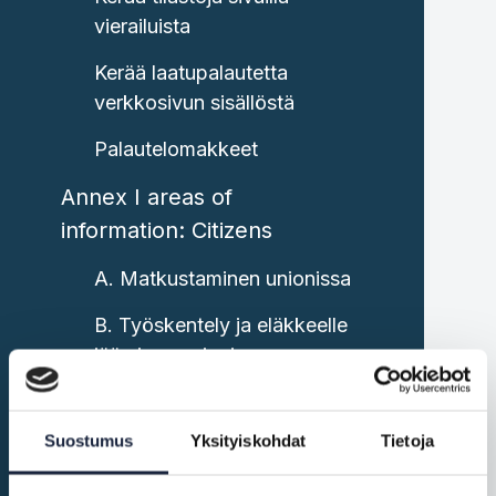
vierailuista
Kerää laatupalautetta
verkkosivun sisällöstä
Palautelomakkeet
Annex I areas of
information: Citizens
A. Matkustaminen unionissa
B. Työskentely ja eläkkeelle
jääminen unionissa
C. Ajoneuvot unionissa
Suostumus
Yksityiskohdat
Tietoja
D. Oleskelu toisessa
jäsenvaltiossa