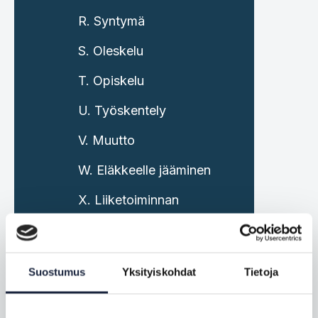
R. Syntymä
S. Oleskelu
T. Opiskelu
U. Työskentely
V. Muutto
W. Eläkkeelle jääminen
X. Liiketoiminnan
aloittaminen,
hoitaminen ja
lopettaminen
Suostumus
Yksityiskohdat
Tietoja
SDG-asetuksen
menettelyiden