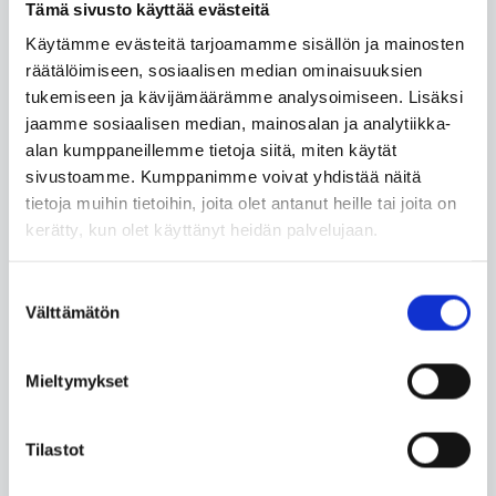
Tämä sivusto käyttää evästeitä
laajennukset
Käytämme evästeitä tarjoamamme sisällön ja mainosten
Annex I areas of
räätälöimiseen, sosiaalisen median ominaisuuksien
information: Citizens
tukemiseen ja kävijämäärämme analysoimiseen. Lisäksi
jaamme sosiaalisen median, mainosalan ja analytiikka-
A. Matkustaminen
alan kumppaneillemme tietoja siitä, miten käytät
unionissa
sivustoamme. Kumppanimme voivat yhdistää näitä
tietoja muihin tietoihin, joita olet antanut heille tai joita on
B. Työskentely ja
kerätty, kun olet käyttänyt heidän palvelujaan.
eläkkeelle jääminen
unionissa
Suostumuksen
Välttämätön
valinta
C. Ajoneuvot
unionissa
Mieltymykset
D. Oleskelu toisessa
jäsenvaltiossa
Tilastot
E. Koulutus tai