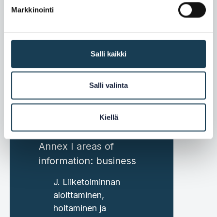
harjoittelu toisessa
Markkinointi
jäsenvaltiossa
F. Terveydenhuolto
Salli kaikki
G. Kansalaisiin ja
perheisiin
sovellettavat oikeudet
Salli valinta
H. Kuluttajien oikeudet
Kiellä
I. Henkilötietojen suoja
Annex I areas of
information: business
J. Liiketoiminnan
aloittaminen,
hoitaminen ja