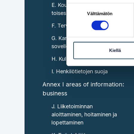
E. Koulutus tai harjoittelu
Suostumuksen
toisessa jäsenvaltiossa
Välttämätön
valinta
F. Terveydenhuolto
G. Kansalaisiin ja perheisiin
sovellettavat oikeudet
Kiellä
H. Kuluttajien oikeudet
I. Henkilötietojen suoja
Annex I areas of information:
business
J. Liiketoiminnan
aloittaminen, hoitaminen ja
lopettaminen