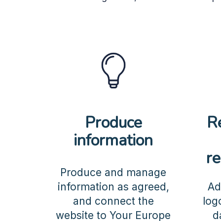
Produce
R
information
re
Produce and manage
information as agreed,
Ad
and connect the
log
website to Your Europe
d