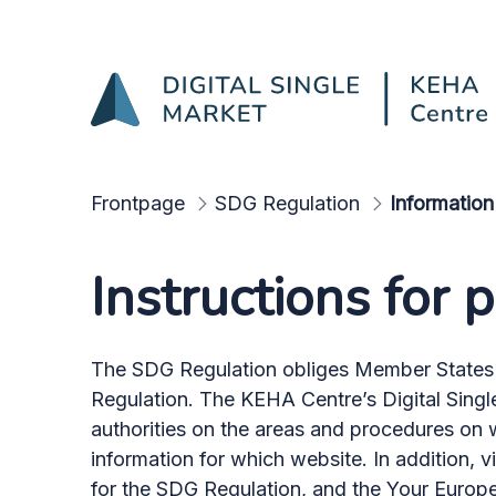
Remember the other resp
Skip to Main Content
Frontpage
SDG Regulation
Information
Instructions for 
The SDG Regulation obliges Member States to
Regulation. The KEHA Centre’s Digital Singl
authorities on the areas and procedures on
information for which website. In addition, 
for the SDG Regulation, and the Your Europ