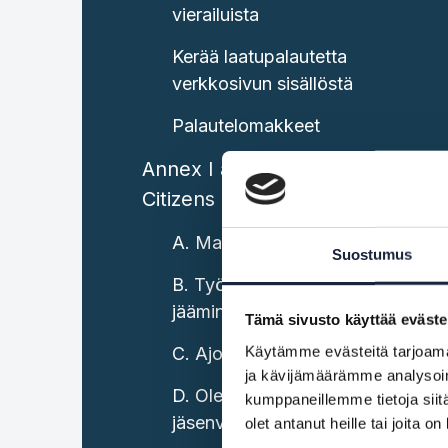
vierailuista
Kerää laatupalautetta
verkkosivun sisällöstä
Palautelomakkeet
Annex I areas of information:
Citizens
A. Matkustaminen unionissa
Suostumus
B. Työskentely ja eläkkeelle
jääminen unionissa
Tämä sivusto käyttää eväste
Käytämme evästeitä tarjoama
C. Ajoneuvot unionissa
ja kävijämäärämme analysoim
D. Oleskelu toisessa
kumppaneillemme tietoja siitä
jäsenvaltiossa
olet antanut heille tai joita o