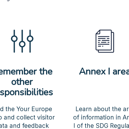
emember the
Annex I are
other
sponsibilities
d the Your Europe
Learn about the a
o and collect visitor
of information in 
ata and feedback
I of the SDG Regula