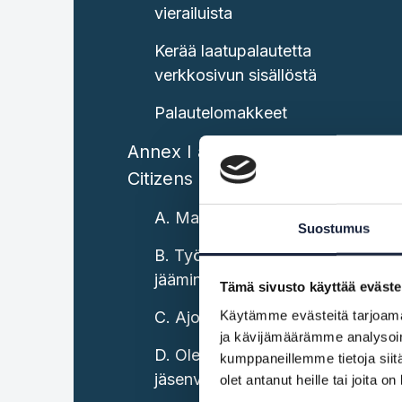
vierailuista
Kerää laatupalautetta
verkkosivun sisällöstä
Palautelomakkeet
Annex I areas of information:
Citizens
A. Matkustaminen unionissa
Suostumus
B. Työskentely ja eläkkeelle
jääminen unionissa
Tämä sivusto käyttää eväste
Käytämme evästeitä tarjoama
C. Ajoneuvot unionissa
ja kävijämäärämme analysoim
D. Oleskelu toisessa
kumppaneillemme tietoja siitä
jäsenvaltiossa
olet antanut heille tai joita o