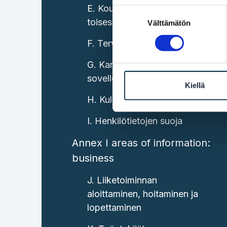
E. Koulutus tai harjoittelu
Suostumuksen
toisessa jäsenvaltiossa
Välttämätön
valinta
F. Terveydenhuolto
G. Kansalaisiin ja perheisiin
sovellettavat oikeudet
Kiellä
H. Kuluttajien oikeudet
I. Henkilötietojen suoja
Annex I areas of information:
business
J. Liiketoiminnan
aloittaminen, hoitaminen ja
lopettaminen