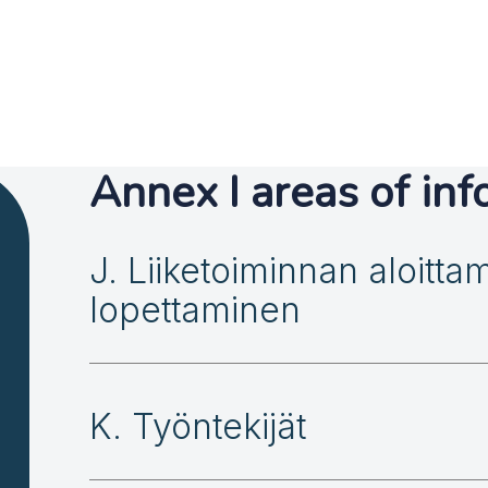
Annex I areas of inf
J. Liiketoiminnan aloitta
lopettaminen
K. Työntekijät