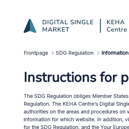
Information on the webs
Skip to Main Content
Frontpage
SDG Regulation
Information
Instructions for 
The SDG Regulation obliges Member States to
Regulation. The KEHA Centre’s Digital Singl
authorities on the areas and procedures on
information for which website. In addition, 
for the SDG Regulation, and the Your Europ