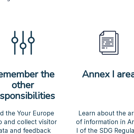
emember the
Annex I are
other
sponsibilities
d the Your Europe
Learn about the a
o and collect visitor
of information in 
ata and feedback
I of the SDG Regula