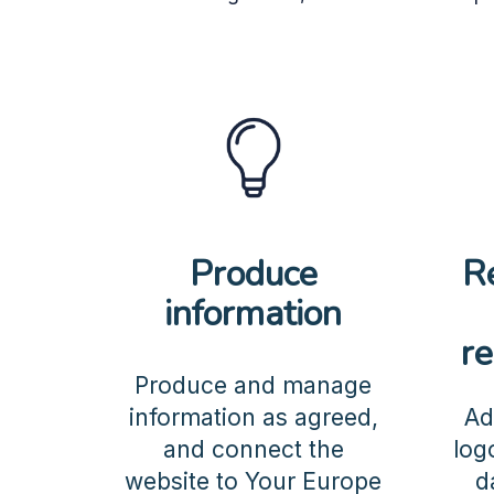
Produce
R
information
re
Produce and manage
information as agreed,
Ad
and connect the
log
website to Your Europe
d