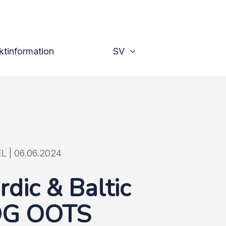
I-plattformen
Växla
ktinformation
SV
L |
06.06.2024
rdic & Baltic
G OOTS