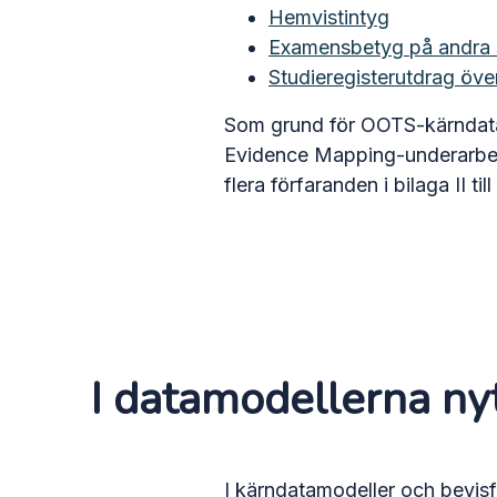
Hemvistintyg
Examensbetyg på andra 
Studieregisterutdrag över
Som grund för OOTS-kärndatam
Evidence Mapping-underarbets
flera förfaranden i bilaga II 
I datamodellerna ny
I kärndatamodeller och bevisf