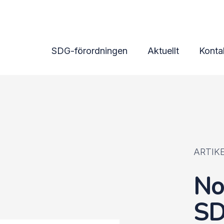
 OOTS datamodeller på F
SDG-förordningen
Aktuellt
Konta
ARTIKE
No
SD