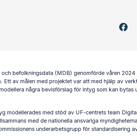
ng och befolkningsdata (MDB) genomförde våren 2024 e
Ett av målen med projektet var att med hjälp av verkt
, modellera några bevisförslag för intyg som kan bytas
ntyg modellerades med stöd av UF-centrets team Digita
 tillsammans med de nationella ansvariga myndighetern
kommissionens underarbetsgrupp för standardisering a