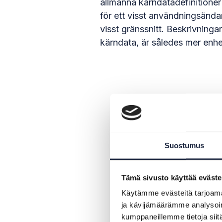
allmänna kärndatadefinitioner
för ett visst användningsändam
visst gränssnitt. Beskrivning
kärndata, är således mer enhet
Suostumus
Tämä sivusto käyttää eväste
Käytämme evästeitä tarjoama
ja kävijämäärämme analysoim
kumppaneillemme tietoja siitä