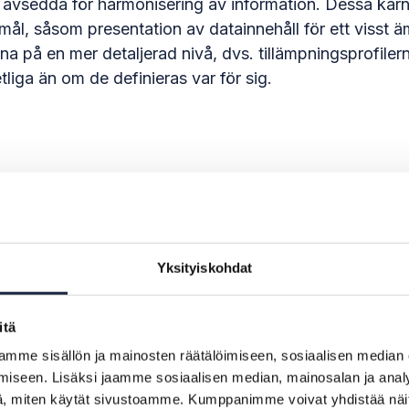
 avsedda för harmonisering av information. Dessa kärn
ål, såsom presentation av datainnehåll för ett visst äm
arna på en mer detaljerad nivå, dvs. tillämpningsprof
liga än om de definieras var för sig.
Yksityiskohdat
itä
mme sisällön ja mainosten räätälöimiseen, sosiaalisen median
iseen. Lisäksi jaamme sosiaalisen median, mainosalan ja analy
, miten käytät sivustoamme. Kumppanimme voivat yhdistää näitä t