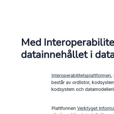
Med Interoperabilit
datainnehållet i dat
Interoperabilitetsplattformen
,
består av ordlistor, kodsystem
kodsystem och datamodelleri
Plattformen
Verktyget Inform