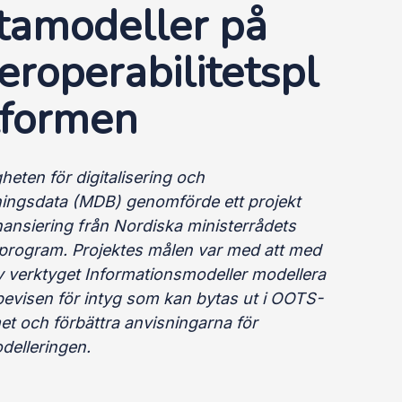
tamodeller på
teroperabilitetspl
tformen
eten för digitalisering och
ningsdata (MDB) genomförde ett projekt
nansiering från Nordiska ministerrådets
rogram. Projektes målen var med att med
v verktyget Informationsmodeller modellera
bevisen för intyg som kan bytas ut i OOTS-
et och förbättra anvisningarna för
delleringen.