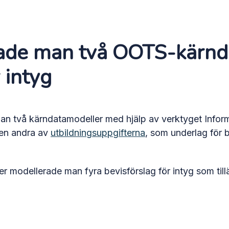
erade man två OOTS-kärn
 intyg
an två kärndatamodeller med hjälp av verktyget Infor
en andra av
utbildningsuppgifterna
, som underlag för
r modellerade man fyra bevisförslag för intyg som till