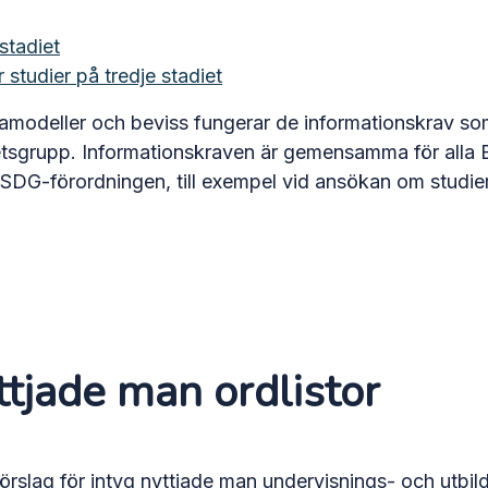
stadiet
 studier på tredje stadiet
odeller och beviss fungerar de informationskrav som
grupp. Informationskraven är gemensamma för alla EU
till SDG-förordningen, till exempel vid ansökan om studie
ttjade man ordlistor
örslag för intyg nyttjade man undervisnings- och utbi