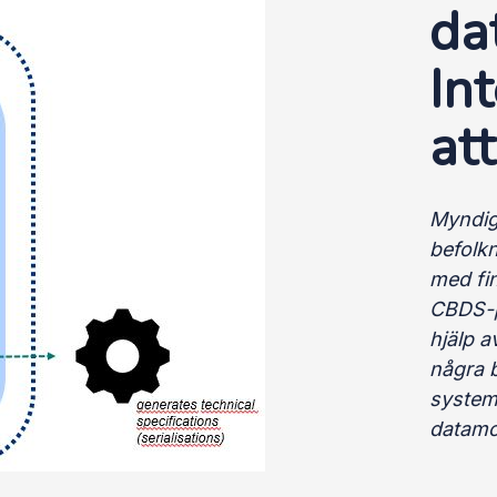
da
In
at
Myndigh
befolk
med fi
CBDS-p
hjälp a
några 
system
datamo