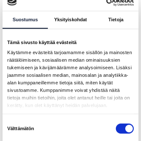
(OOTS) and offer a forum for discussion
between the various teams working on
Suostumus
Yksityiskohdat
Tietoja
the OOTS.
Tämä sivusto käyttää evästeitä
Käytämme evästeitä tarjoamamme sisällön ja mainosten
räätälöimiseen, sosiaalisen median ominaisuuksien
tukemiseen ja kävijämäärämme analysoimiseen. Lisäksi
jaamme sosiaalisen median, mainosalan ja analytiikka-
alan kumppaneillemme tietoja siitä, miten käytät
sivustoamme. Kumppanimme voivat yhdistää näitä
tietoja muihin tietoihin, joita olet antanut heille tai joita on
kerätty, kun olet käyttänyt heidän palvelujaan.
Suostumuksen
Välttämätön
valinta
ARTIKEL |
21.08.2024