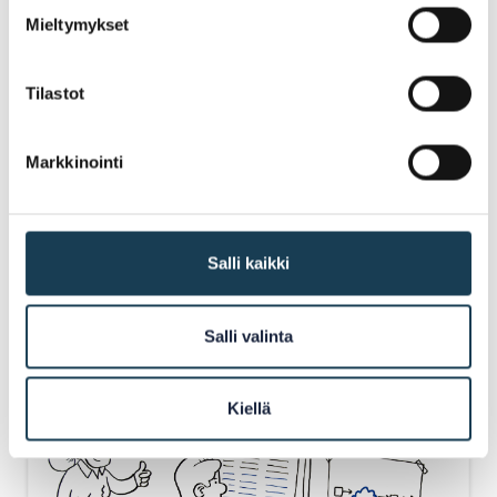
Mieltymykset
Projektet Nordic Baltic OOTS 2.0
Tilastot
Markkinointi
NYHET |
03.07.2024
SDG nyhetsbrev 3-4/2024
Salli kaikki
Salli valinta
Kiellä