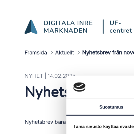
Nyhetsbrev från novembe
Hoppa till innehåll
Framsida
Aktuellt
Nyhetsbrev från nove
NYHET |
14.02.2025
Nyhetsbrev från 
Suostumus
Nyhetsbrev bara på finska
Tämä sivusto käyttää eväste