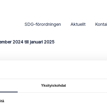
r 2024 till januari 2025
SDG-förordningen
Aktuellt
Konta
mber 2024 till januari 2025
november 2024 till 
Yksityiskohdat
itä