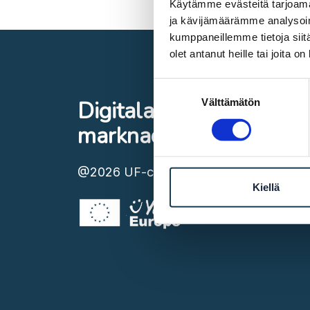
Käytämme evästeitä tarjoama
ja kävijämäärämme analysoim
kumppaneillemme tietoja siitä
olet antanut heille tai joita o
Suostumuksen
Välttämätön
Digitala inre
valinta
marknaden
@2026
UF-centret
Kiellä