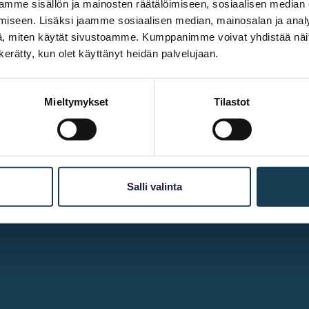
mme sisällön ja mainosten räätälöimiseen, sosiaalisen median
iseen. Lisäksi jaamme sosiaalisen median, mainosalan ja analy
, miten käytät sivustoamme. Kumppanimme voivat yhdistää näitä t
n kerätty, kun olet käyttänyt heidän palvelujaan.
Mieltymykset
Tilastot
Mer infomation
Tillgänglighet
Kakor
Salli valinta
Kontakta oss