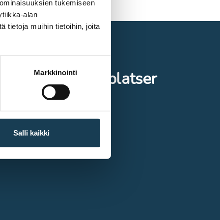
 ominaisuuksien tukemiseen
tiikka-alan
ietoja muihin tietoihin, joita
Markkinointi
På andra webbplatser
Europeiska komission
Salli kaikki