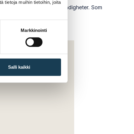
ietoja muihin tietoihin, joita
erör ett stort antal olika myndigheter. Som
Markkinointi
Salli kaikki