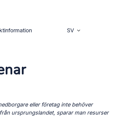
msländerna 2023
Växla
ktinformation
SV
enar
edborgare eller företag inte behöver
n från ursprungslandet, sparar man resurser