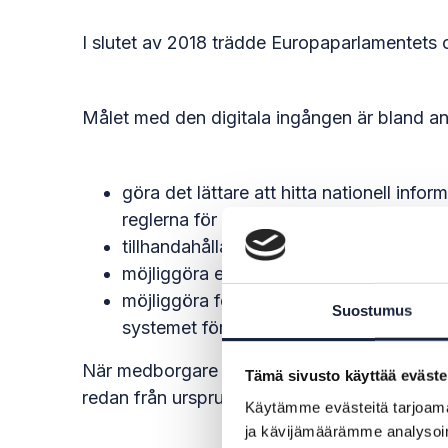
I slutet av 2018 trädde Europaparlamentets 
Målet med den digitala ingången är bland an
göra det lättare att hitta nationell i
reglerna för den inre marknaden via Yo
tillhandahålla gränsöverskridande rådg
möjliggöra elektronisk kommunikation i
möjliggöra förmedling av bevis, såsom 
Suostumus
systemet för engångsprincipen (Once 
När medborgare och företag bättre hittar inf
Tämä sivusto käyttää eväste
redan från ursprungslandet, rör sig studera
Käytämme evästeitä tarjoama
ja kävijämäärämme analysoim