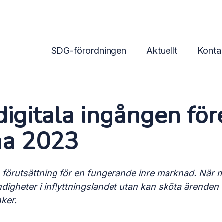
ingången förenar medle
SDG-förordningen
Aktuellt
Konta
gitala ingången för
na 2023
förutsättning för en fungerande inre marknad. När m
ndigheter i inflyttningslandet utan kan sköta ärende
nker.