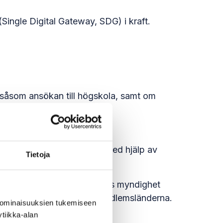
ingle Digital Gateway, SDG) i kraft.
, såsom ansökan till högskola, samt om
ika myndighetsförfaranden med hjälp av
Tietoja
enden med inflyttningslandets myndighet
 kapital effektivt mellan medlemsländerna.
 ominaisuuksien tukemiseen
tiikka-alan