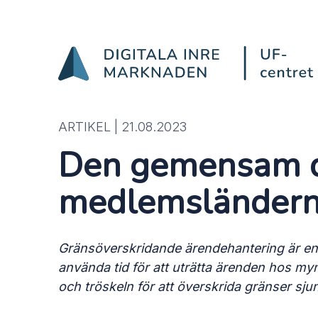
Den gemensam digitala 
Hoppa till innehåll
ARTIKEL |
21.08.2023
Den gemensam di
medlemsländer
Gränsöverskridande ärendehantering är en 
använda tid för att uträtta ärenden hos my
och tröskeln för att överskrida gränser sju