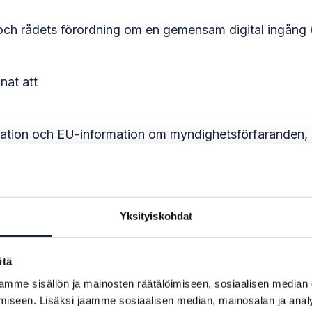
och rådets förordning om en gemensam digital ingång (S
nat att
nformation och EU-information om myndighetsförfaranden
ur Europe-portalen
ivnings- och problemlösningstjänster
 olika myndighetsförfaranden över gränserna
examensbetyg, från ett medlemsland till ett annat i ol
Yksityiskohdat
Only Technical System, OOTS).
ormation och stöd för sin situation och kan uträtta är
itä
nde, arbetstagare, deras familjemedlemmar, företag och
mme sisällön ja mainosten räätälöimiseen, sosiaalisen median
iseen. Lisäksi jaamme sosiaalisen median, mainosalan ja analy