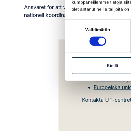
kumppaneillemme tietoja siitä
Ansvaret för att verkställa SDG-förordningen
olet antanut heille tai joita o
nationell koordinator fungerar UF-centrets t
Suostumuksen
Välttämätön
valinta
Kiellä
Läs mer:
EU-förordninge
Europeiska unio
Kontakta UF-centret