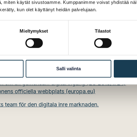
, miten käytät sivustoamme. Kumppanimme voivat yhdistää näitä t
 fördelas brett inom statsförvaltningen i Finland och b
n kerätty, kun olet käyttänyt heidän palvelujaan.
eam för den digitala inre marknaden.
Mieltymykset
Tilastot
Salli valinta
n om en gemensam digital ingång (EU 2018/1724)
nens officiella webbplats (europa.eu)
s team för den digitala inre marknaden.