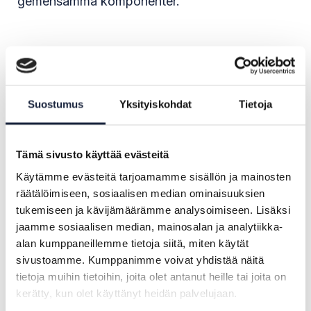
gemensamma komponenter.
En rapport om Projectathon har
publicerats.
Suostumus
Yksityiskohdat
Tietoja
Tämä sivusto käyttää evästeitä
Käytämme evästeitä tarjoamamme sisällön ja mainosten
räätälöimiseen, sosiaalisen median ominaisuuksien
tukemiseen ja kävijämäärämme analysoimiseen. Lisäksi
jaamme sosiaalisen median, mainosalan ja analytiikka-
alan kumppaneillemme tietoja siitä, miten käytät
sivustoamme. Kumppanimme voivat yhdistää näitä
Projectathon #2
tietoja muihin tietoihin, joita olet antanut heille tai joita on
kerätty, kun olet käyttänyt heidän palvelujaan.
I det andra Projectathon 14–16.6.2023 kunde