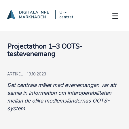
OOTS Projectathon 1-3
Hoppa till innehåll
Projectathon 1–3 OOTS-
testevenemang
ARTIKEL |
19.10.2023
Det centrala målet med evenemangen var att
samla in information om interoperabiliteten
mellan de olika medlemsländernas OOTS-
system.