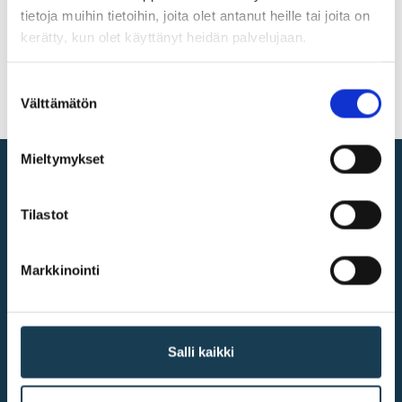
tietoja muihin tietoihin, joita olet antanut heille tai joita on
kerätty, kun olet käyttänyt heidän palvelujaan.
Suostumuksen
Välttämätön
valinta
Mieltymykset
Digitala inre marknaden
Tilastot
@2026
UF-centret
Markkinointi
Mer infomation
Salli kaikki
Tillgänglighet