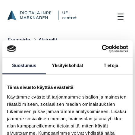
Nyhetsbrev från juli till december 2025
Hoppa till innehåll
Framsida
Aktuellt
Nyhetsbrev från juli till december 2025
Suostumus
Yksityiskohdat
Tietoja
NYHET |
19.12.2025
Nyhetsbrev från juli till december
Tämä sivusto käyttää evästeitä
2025
Käytämme evästeitä tarjoamamme sisällön ja mainosten
räätälöimiseen, sosiaalisen median ominaisuuksien
Nyhetsbrev bara på finska
tukemiseen ja kävijämäärämme analysoimiseen. Lisäksi
jaamme sosiaalisen median, mainosalan ja analytiikka-
alan kumppaneillemme tietoja siitä, miten käytät
sivustoamme. Kumppanimme voivat yhdistää näitä