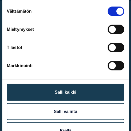
Suostumuksen
Välttämätön
valinta
Digitala inre marknaden
Mieltymykset
@2026
UF-centret
Tilastot
Markkinointi
Mer infomation
Tillgänglighet
Salli kaikki
Kakor
Kontakta oss
Salli valinta
På andra webbplatser
Kiellä