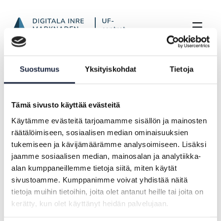
SDG nyhetsbrev 3-4/2024
Hoppa till innehåll
Framsida
Aktuellt
Suostumus
Yksityiskohdat
Tietoja
SDG nyhetsbrev 3-4/2024
Tämä sivusto käyttää evästeitä
NYHET |
03.07.2024
Käytämme evästeitä tarjoamamme sisällön ja mainosten
räätälöimiseen, sosiaalisen median ominaisuuksien
Nyhetsbrev från mars till april 2024
tukemiseen ja kävijämäärämme analysoimiseen. Lisäksi
jaamme sosiaalisen median, mainosalan ja analytiikka-
alan kumppaneillemme tietoja siitä, miten käytät
sivustoamme. Kumppanimme voivat yhdistää näitä
Nyhetsbrev bara på finska
tietoja muihin tietoihin, joita olet antanut heille tai joita on
kerätty, kun olet käyttänyt heidän palvelujaan.