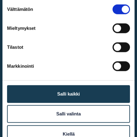
Suostumuksen
Välttämätön
valinta
Digital single market
Mieltymykset
@2026
KEHA Centre
Tilastot
More info
Markkinointi
Accessibility
Salli kaikki
Cookie declaration
Contact us
Salli valinta
Other links
Kiellä
European Commission