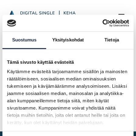
Article Display Page
Skip to Main Content
Frontpage
Highlights
Suostumus
Yksityiskohdat
Tietoja
SDGr Newsletter from January to May 2026
Tämä sivusto käyttää evästeitä
28.05.2026
Käytämme evästeitä tarjoamamme sisällön ja mainosten
räätälöimiseen, sosiaalisen median ominaisuuksien
SDGr Newsletter from January to
tukemiseen ja kävijämäärämme analysoimiseen. Lisäksi
May 2026
jaamme sosiaalisen median, mainosalan ja analytiikka-
alan kumppaneillemme tietoja siitä, miten käytät
Newsletter only in Finnish
sivustoamme. Kumppanimme voivat yhdistää näitä
tietoja muihin tietoihin, joita olet antanut heille tai joita on
kerätty, kun olet käyttänyt heidän palvelujaan.