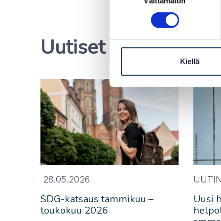
Välttämätön
valinta
Uutiset
Kiellä
28.05.2026
UUTIN
SDG-katsaus tammikuu –
Uusi 
toukokuu 2026
helpo