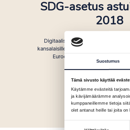
SDG-asetus astu
2018
Digitaalisen palveluväylän (SDG) tav
kansalaisille ja yrityksille helppo pääsy 
Euroopan laajuisesta portaalista r
Suostumus
Tämä sivusto käyttää eväste
Lue lisää
Käytämme evästeitä tarjoama
ja kävijämäärämme analysoim
kumppaneillemme tietoja siitä
olet antanut heille tai joita o
Suostumuksen