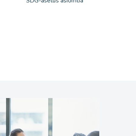
SDG-asetus asiointia