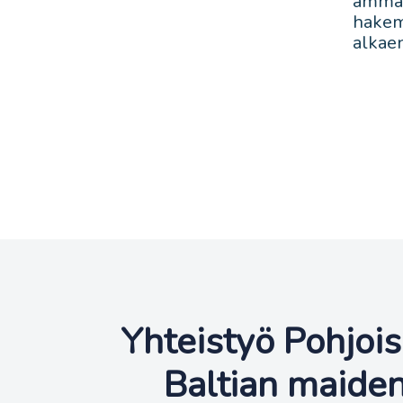
ammat
hakem
alkae
Yhteistyö Pohjoi
Baltian maiden 