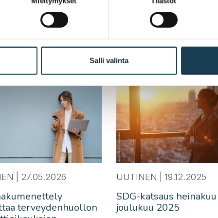
Mieltymykset
Tilastot
Salli valinta
EN |
27.05.2026
UUTINEN |
19.12.2025
hakumenettely
SDG-katsaus heinäkuu
ttaa terveydenhuollon
joulukuu 2025