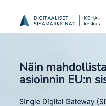
Home
Hyppää sisältöön
Näin mahdollistat
asioinnin EU:n si
Single Digital Gateway (S