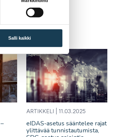
Markkinointi
Salli kaikki
ARTIKKELI |
11.03.2025
 –
eIDAS-asetus sääntelee rajat
ylittävää tunnistautumista,