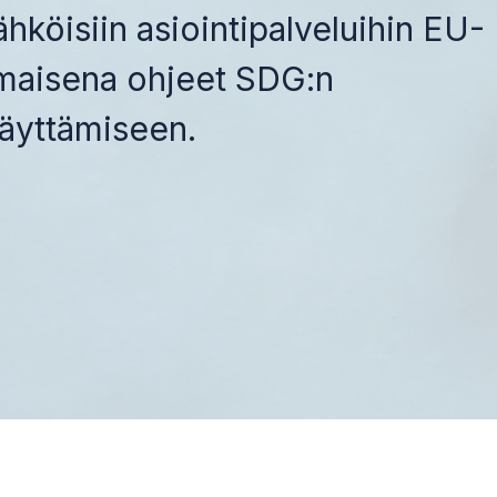
hköisiin asiointipalveluihin EU-
omaisena ohjeet SDG:n
täyttämiseen.