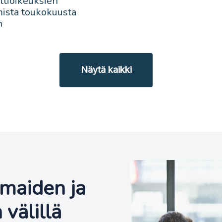
tioikeuksien
ista toukokuusta
n
Näytä kaikki
smaiden ja
välillä