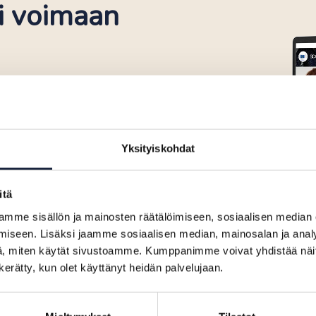
i voimaan
oitteena on tarjota
tietoihin ja palveluihin
ajat ylittävästi.
Yksityiskohdat
itä
mme sisällön ja mainosten räätälöimiseen, sosiaalisen median
iseen. Lisäksi jaamme sosiaalisen median, mainosalan ja analy
, miten käytät sivustoamme. Kumppanimme voivat yhdistää näitä t
n kerätty, kun olet käyttänyt heidän palvelujaan.