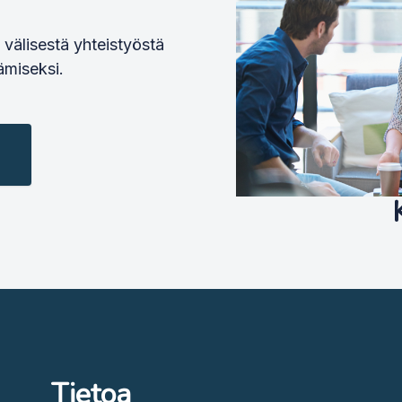
välisestä yhteistyöstä
ämiseksi.
Tietoa