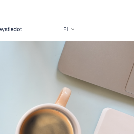
Vaihda
eystiedot
FI