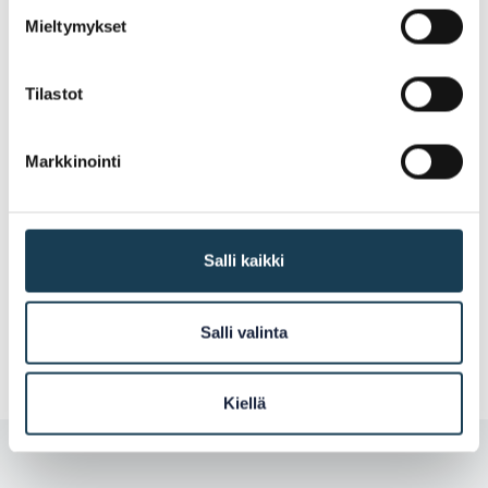
att uträtta ärenden
Mieltymykset
Tilastot
Gränsöverskridande
Markkinointi
informationsutbyte
Salli kaikki
Möjliggör sökning av uppgifter i EU-
ländernas register
Salli valinta
Kiellä