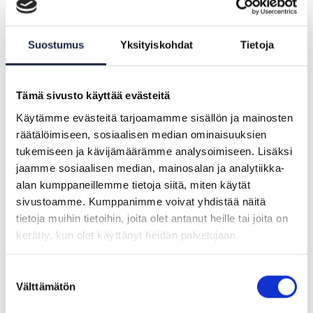
Rådgivningstjänster
Suostumus
Yksityiskohdat
Tietoja
Tämä sivusto käyttää evästeitä
Ordna en rådgivningstjänst och producera
information om den
Käytämme evästeitä tarjoamamme sisällön ja mainosten
räätälöimiseen, sosiaalisen median ominaisuuksien
tukemiseen ja kävijämäärämme analysoimiseen. Lisäksi
jaamme sosiaalisen median, mainosalan ja analytiikka-
alan kumppaneillemme tietoja siitä, miten käytät
sivustoamme. Kumppanimme voivat yhdistää näitä
Gränsöverskridande
tietoja muihin tietoihin, joita olet antanut heille tai joita on
ärendehantering
kerätty, kun olet käyttänyt heidän palvelujaan.
Suostumuksen
Välttämätön
valinta
Ge EU-medborgare och företag möjlighet