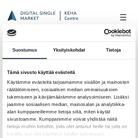
eIDAS regulates cross border identificat
Skip to Main Content
Frontpage
Highlights
eIDAS regulates cross border identification
Suostumus
Yksityiskohdat
Tietoja
and SDGr regulates cross border services
Tämä sivusto käyttää evästeitä
ARTICLE |
11.03.2025
Käytämme evästeitä tarjoamamme sisällön ja mainosten
räätälöimiseen, sosiaalisen median ominaisuuksien
eIDAS regulates cross border
tukemiseen ja kävijämäärämme analysoimiseen. Lisäksi
identification and SDGr regulates
jaamme sosiaalisen median, mainosalan ja analytiikka-
cross border services
alan kumppaneillemme tietoja siitä, miten käytät
sivustoamme. Kumppanimme voivat yhdistää näitä
Article only in English
tietoja muihin tietoihin, joita olet antanut heille tai joita on
kerätty, kun olet käyttänyt heidän palvelujaan.