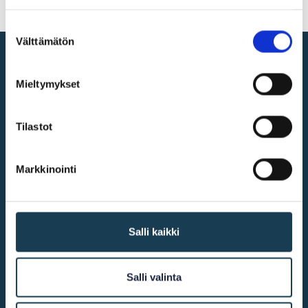
Suostumuksen
Välttämätön
valinta
Digital single market
Mieltymykset
@2026
KEHA Centre
Tilastot
Markkinointi
More info
Accessibility
Salli kaikki
Cookie declaration
Salli valinta
Contact us