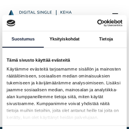
SDGr Newsletter from January to May 20
Skip to Main Content
Frontpage
Highlights
Suostumus
Yksityiskohdat
Tietoja
SDGr Newsletter from January to May 2026
Tämä sivusto käyttää evästeitä
28.05.2026
Käytämme evästeitä tarjoamamme sisällön ja mainosten
räätälöimiseen, sosiaalisen median ominaisuuksien
SDGr Newsletter from January to
tukemiseen ja kävijämäärämme analysoimiseen. Lisäksi
May 2026
jaamme sosiaalisen median, mainosalan ja analytiikka-
alan kumppaneillemme tietoja siitä, miten käytät
Newsletter only in Finnish
sivustoamme. Kumppanimme voivat yhdistää näitä
tietoja muihin tietoihin, joita olet antanut heille tai joita on
kerätty, kun olet käyttänyt heidän palvelujaan.