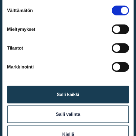
Suostumuksen
Välttämätön
valinta
Digital single market
Mieltymykset
@2026
KEHA Centre
Tilastot
More info
Markkinointi
Accessibility
Salli kaikki
Cookie declaration
Contact us
Salli valinta
Other links
Kiellä