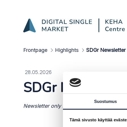
SDGr Newsletter from J
Skip to Main Content
Frontpage
Highlights
SDGr Newsletter
28.05.2026
SDGr Newsletter
Suostumus
Newsletter only in Finnish
Tämä sivusto käyttää eväste