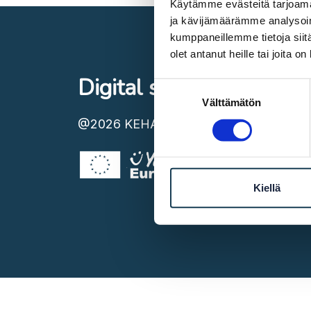
Käytämme evästeitä tarjoama
ja kävijämäärämme analysoim
kumppaneillemme tietoja siitä
olet antanut heille tai joita o
Digital single market
Suostumuksen
Välttämätön
valinta
@2026
KEHA Centre
Kiellä