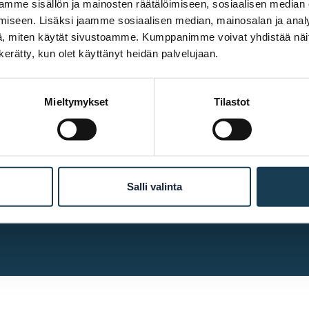
mme sisällön ja mainosten räätälöimiseen, sosiaalisen median
iseen. Lisäksi jaamme sosiaalisen median, mainosalan ja analy
, miten käytät sivustoamme. Kumppanimme voivat yhdistää näitä t
n kerätty, kun olet käyttänyt heidän palvelujaan.
More info
Mieltymykset
Tilastot
Accessibility
Cookie declaration
Contact us
Salli valinta