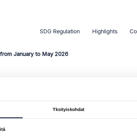
anuary to May 2026
SDG Regulation
Highlights
Co
 from January to May 2026
 from January to Ma
Yksityiskohdat
itä