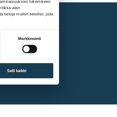
 ominaisuuksien tukemiseen
tiikka-alan
ietoja muihin tietoihin, joita
Other links
Markkinointi
European Commission
Salli kaikki