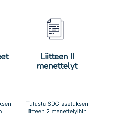
eet
Liitteen II
menettelyt
ksen
Tutustu SDG-asetuksen
n
liitteen 2 menettelyihin