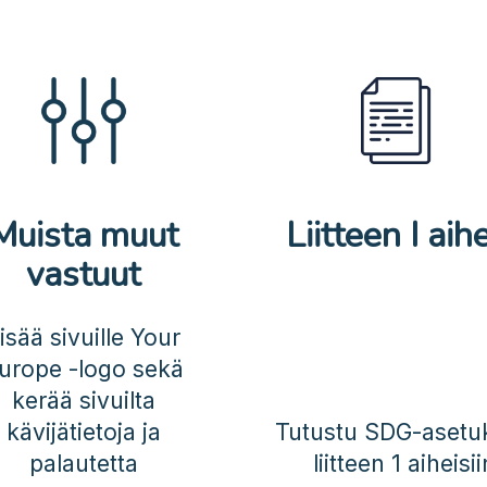
Muista muut
Liitteen I aih
vastuut
isää sivuille Your
urope -logo sekä
kerää sivuilta
kävijätietoja ja
Tutustu SDG-asetu
palautetta
liitteen 1 aiheisii