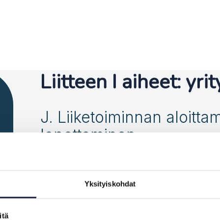
Liitteen I aiheet: yri
J. Liiketoiminnan aloitta
lopettaminen
K. Työntekijät
Yksityiskohdat
itä