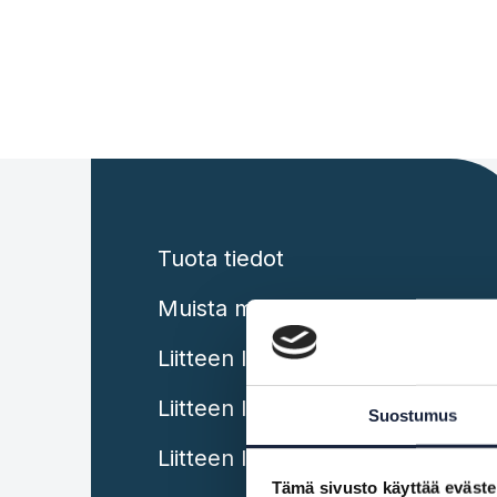
Tuota tiedot
Muista muut vastuut
Liitteen I aiheet: kansalaiset
Liitteen I aiheet: yritykset
Suostumus
Liitteen II menettelyt
Tämä sivusto käyttää eväste