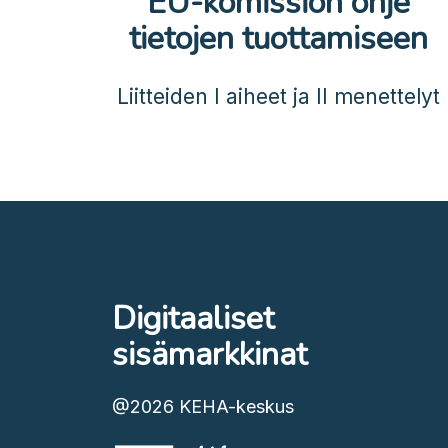
EU-komission ohje
tietojen tuottamiseen
Liitteiden I aiheet ja II menettelyt
Digitaaliset
sisämarkkinat
@2026
KEHA-keskus