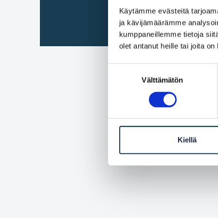
Käytämme evästeitä tarjoama
ja kävijämäärämme analysoim
kumppaneillemme tietoja siitä
olet antanut heille tai joita o
Suostumuksen
Välttämätön
valinta
Kiellä