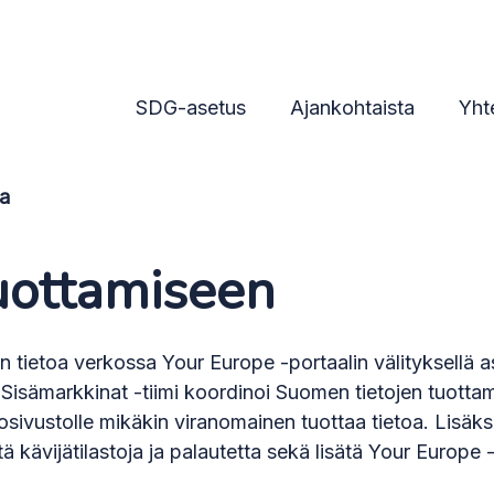
SDG-asetus
Ajankohtaista
Yht
la
tuottamiseen
tietoa verkossa Your Europe -portaalin välityksellä as
Sisämarkkinat -tiimi koordinoi Suomen tietojen tuotta
kosivustolle mikäkin viranomainen tuottaa tietoa. Lisäks
ätä kävijätilastoja ja palautetta sekä lisätä Your Europe 