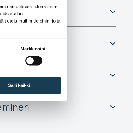
 ominaisuuksien tukemiseen
tiikka-alan
ietoja muihin tietoihin, joita
Markkinointi
Salli kaikki
taminen