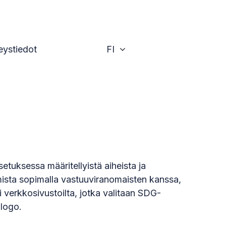
Vaihda
eystiedot
FI
etuksessa määritellyistä aiheista ja
mista sopimalla vastuuviranomaisten kanssa,
i verkkosivustoilta, jotka valitaan SDG-
-logo.