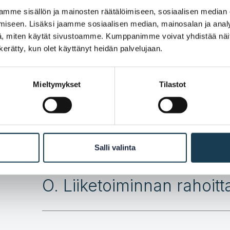
mme sisällön ja mainosten räätälöimiseen, sosiaalisen median
L. Verot
iseen. Lisäksi jaamme sosiaalisen median, mainosalan ja analy
, miten käytät sivustoamme. Kumppanimme voivat yhdistää näitä t
n kerätty, kun olet käyttänyt heidän palvelujaan.
M. Tavarat
Mieltymykset
Tilastot
N. Palvelut
Salli valinta
O. Liiketoiminnan rahoit