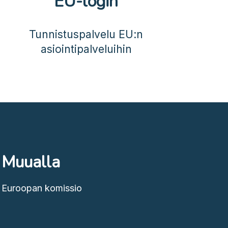
EU-login
Tunnistuspalvelu EU:n
asiointipalveluihin
Muualla
Euroopan komissio