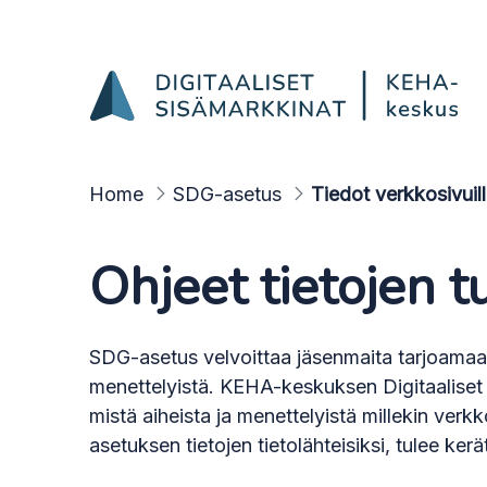
Tiedot verkkosivuilla
Hyppää sisältöön
Home
SDG-asetus
Tiedot verkkosivuil
Ohjeet tietojen 
SDG-asetus velvoittaa jäsenmaita tarjoamaan 
menettelyistä. KEHA-keskuksen Digitaaliset 
mistä aiheista ja menettelyistä millekin verk
asetuksen tietojen tietolähteisiksi, tulee ker