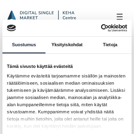
SDGr Newsletter from February to April
Skip to Main Content
Frontpage
Highlights
Suostumus
Yksityiskohdat
Tietoja
SDGr Newsletter from February to April
2025
Tämä sivusto käyttää evästeitä
Käytämme evästeitä tarjoamamme sisällön ja mainosten
NEWS |
05.05.2025
räätälöimiseen, sosiaalisen median ominaisuuksien
SDGr Newsletter from February to
tukemiseen ja kävijämäärämme analysoimiseen. Lisäksi
jaamme sosiaalisen median, mainosalan ja analytiikka-
April 2025
alan kumppaneillemme tietoja siitä, miten käytät
sivustoamme. Kumppanimme voivat yhdistää näitä
Newsletter only in Finnish
tietoja muihin tietoihin, joita olet antanut heille tai joita on
kerätty, kun olet käyttänyt heidän palvelujaan.