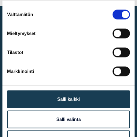
Suostumuksen
Välttämätön
valinta
Digital single market
Mieltymykset
@2026
KEHA Centre
Tilastot
Markkinointi
More info
Accessibility
Salli kaikki
Cookie declaration
Contact us
Salli valinta
Other links