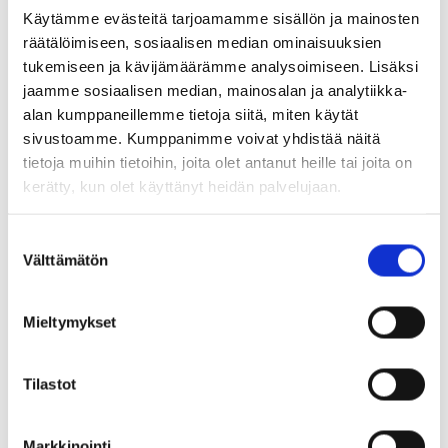
Käytämme evästeitä tarjoamamme sisällön ja mainosten
räätälöimiseen, sosiaalisen median ominaisuuksien
tukemiseen ja kävijämäärämme analysoimiseen. Lisäksi
jaamme sosiaalisen median, mainosalan ja analytiikka-
alan kumppaneillemme tietoja siitä, miten käytät
sivustoamme. Kumppanimme voivat yhdistää näitä
tietoja muihin tietoihin, joita olet antanut heille tai joita on
kerätty, kun olet käyttänyt heidän palvelujaan.
28.05.2026
Suostumuksen
Välttämätön
valinta
SDGr Newsletter from January to May
2026
Mieltymykset
Tilastot
Markkinointi