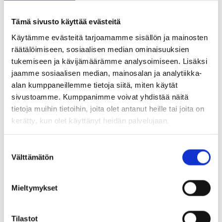
information about it
Tämä sivusto käyttää evästeitä
Käytämme evästeitä tarjoamamme sisällön ja mainosten
räätälöimiseen, sosiaalisen median ominaisuuksien
tukemiseen ja kävijämäärämme analysoimiseen. Lisäksi
Cross-border services
jaamme sosiaalisen median, mainosalan ja analytiikka-
alan kumppaneillemme tietoja siitä, miten käytät
sivustoamme. Kumppanimme voivat yhdistää näitä
tietoja muihin tietoihin, joita olet antanut heille tai joita on
kerätty, kun olet käyttänyt heidän palvelujaan.
Enable EU citizens and companies to
access services
Suostumuksen
Välttämätön
valinta
Mieltymykset
Cross-border information
exchange
Tilastot