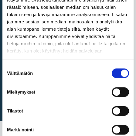
räätälöimiseen, sosiaalisen median ominaisuuksien
tukemiseen ja kävijämäärämme analysoimiseen. Lisäksi
jaamme sosiaalisen median, mainosalan ja analytiikka-
Tuota tiedot
alan kumppaneillemme tietoja siitä, miten käytät
sivustoamme. Kumppanimme voivat yhdistää näitä
Muista muut vastuut
tietoja muihin tietoihin, joita olet antanut heille tai joita on
kerätty, kun olet käyttänyt heidän palvelujaan.
Liitteen I aiheet: kansalaiset
Liitteen I aiheet: yritykset
Suostumuksen
Välttämätön
valinta
Liitteen II menettelyt
Mieltymykset
Tilastot
Markkinointi