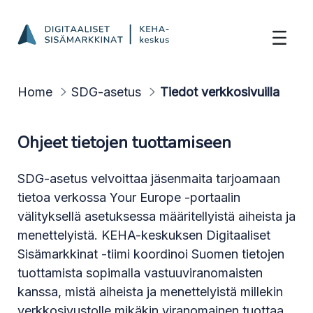
Muista muut vastuut
Hyppää sisältöön
Home
SDG-asetus
Tiedot verkkosivuilla
Ohjeet tietojen tuottamiseen
SDG-asetus velvoittaa jäsenmaita tarjoamaan
tietoa verkossa Your Europe -portaalin
välityksellä asetuksessa määritellyistä aiheista ja
menettelyistä. KEHA-keskuksen Digitaaliset
Sisämarkkinat -tiimi koordinoi Suomen tietojen
tuottamista sopimalla vastuuviranomaisten
kanssa, mistä aiheista ja menettelyistä millekin
verkkosivustolle mikäkin viranomainen tuottaa