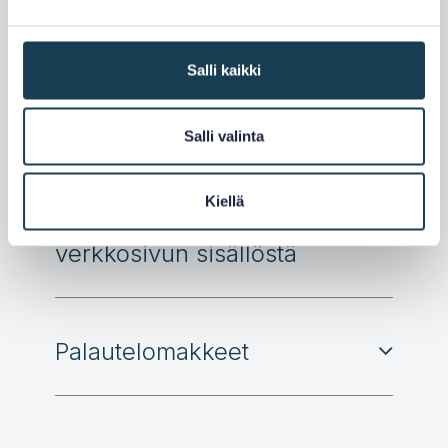
Muista muut vastuut
Salli kaikki
Kerää tilastoja sivuilla
vierailuista
Salli valinta
Kiellä
Kerää laatupalautetta
verkkosivun sisällöstä
Palautelomakkeet