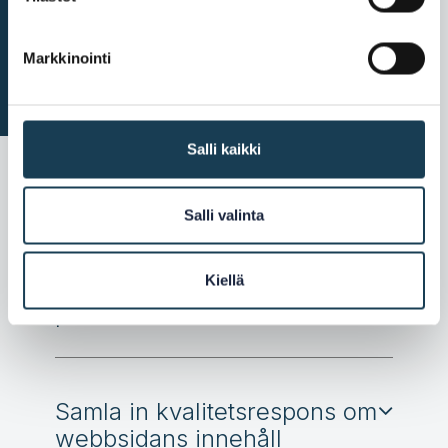
Förfaranden i bilaga 2
Markkinointi
Salli kaikki
Salli valinta
Kom ihåg övriga ansvar
Kiellä
Samla in statistik om besök
på webbsidan
Samla in kvalitetsrespons om
webbsidans innehåll