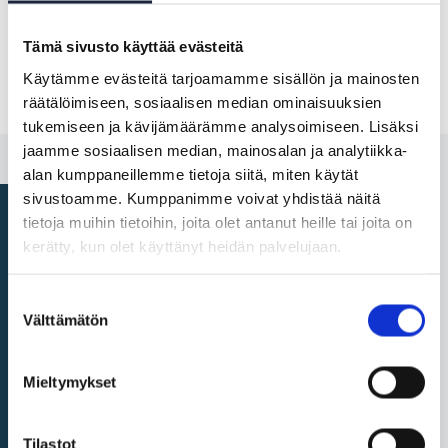
Bekanta dig med förfarandena i bilaga 2 till
Tämä sivusto käyttää evästeitä
SDG-förordningen
Käytämme evästeitä tarjoamamme sisällön ja mainosten
räätälöimiseen, sosiaalisen median ominaisuuksien
tukemiseen ja kävijämäärämme analysoimiseen. Lisäksi
jaamme sosiaalisen median, mainosalan ja analytiikka-
alan kumppaneillemme tietoja siitä, miten käytät
sivustoamme. Kumppanimme voivat yhdistää näitä
tietoja muihin tietoihin, joita olet antanut heille tai joita on
kerätty, kun olet käyttänyt heidän palvelujaan.
Producera information
Suostumuksen
Kom ihåg övriga ansvar
Välttämätön
valinta
Områden i bilaga 1:
Mieltymykset
medborgare
Områden i bilaga 1: företag
Tilastot