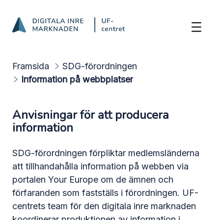
Kom ihåg övriga ansvar
Hoppa till innehåll
Framsida
SDG-förordningen
Information på webbplatser
Anvisningar för att producera
information
SDG-förordningen förpliktar medlemsländerna
att tillhandahålla information på webben via
portalen Your Europe om de ämnen och
förfaranden som fastställs i förordningen. UF-
centrets team för den digitala inre marknaden
koordinerar produktionen av information i