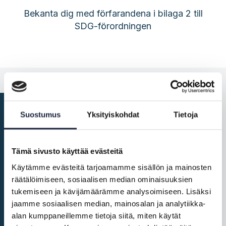
Bekanta dig med förfarandena i bilaga 2 till
SDG-förordningen
Suostumus
Yksityiskohdat
Tietoja
Producera information
Tämä sivusto käyttää evästeitä
Kom ihåg övriga ansvar
Käytämme evästeitä tarjoamamme sisällön ja mainosten
räätälöimiseen, sosiaalisen median ominaisuuksien
Områden i bilaga 1:
tukemiseen ja kävijämäärämme analysoimiseen. Lisäksi
medborgare
jaamme sosiaalisen median, mainosalan ja analytiikka-
alan kumppaneillemme tietoja siitä, miten käytät
Områden i bilaga 1: företag