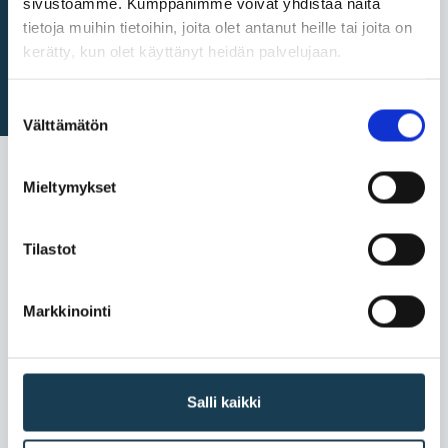
sivustoamme. Kumppanimme voivat yhdistää näitä
tietoja muihin tietoihin, joita olet antanut heille tai joita on
Förfaranden i bilaga 2
kerätty, kun olet käyttänyt heidän palvelujaan.
Suostumuksen
Välttämätön
valinta
Områden i bilaga 1: företag
Mieltymykset
J. Liiketoiminnan
Tilastot
aloittaminen, hoitaminen ja
lopettaminen
Markkinointi
K. Työntekijät
Salli kaikki