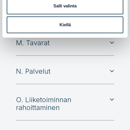
Salli valinta
L. Verot
Kiellä
M. Tavarat
N. Palvelut
O. Liiketoiminnan
rahoittaminen