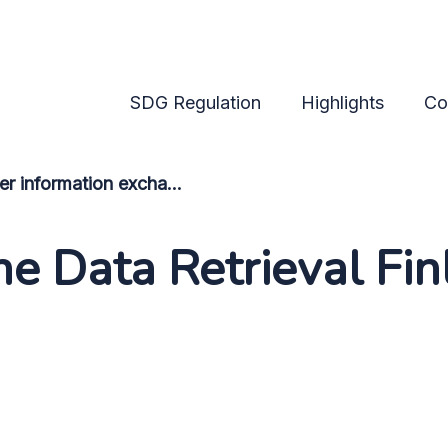
ents
SDG Regulation
Highlights
Co
Cross-border information exchange
e Data Retrieval Fin