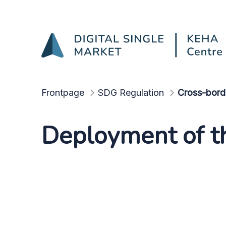
Administrative requirem
Skip to Main Content
Frontpage
SDG Regulation
Deployment of th