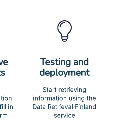
ve
Testing and
ts
deployment
Start retrieving
ation
information using the
ll in
Data Retrieval Finland
orm
service