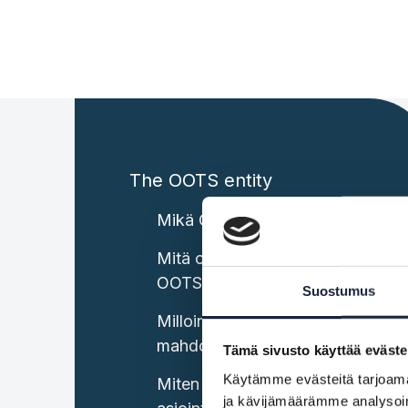
The OOTS entity
Mikä OOTS on?
Mitä ovat Suomen keskitetyt
OOTS-komponentit?
Suostumus
Milloin asiointipalvelun tulee
mahdollistaa OOTS:n käyttö?
Tämä sivusto käyttää eväste
Käytämme evästeitä tarjoama
Miten tiedot haetaan
ja kävijämäärämme analysoim