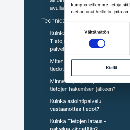
asiointipalveluun OOTS:n
kumppaneillemme tietoja siitä
avulla?
olet antanut heille tai joita o
Technical capabilities
Suostumuksen
Välttämätön
valinta
Kuinka tiedot haetaan
Tietojen haku Suomi -
palvelun avulla?
Miten käyttäjä ja saapuneet
Kiellä
tiedot yhdistetään toisiinsa?
Minne käyttäjä ohjataan
tietojen hakemisen jälkeen?
Kuinka asiointipalvelu
vastaanottaa tiedot?
Kuinka Tietojen lataus -
palvelua käytetään?