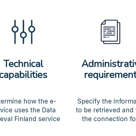
Technical
Administrati
capabilities
requiremen
termine how the e-
Specify the inform
vice uses the Data
to be retrieved and fi
ieval Finland service
the connection f