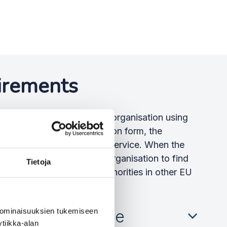
uirements
d service begins when the organisation using
tion form. On the connection form, the
 how it intends to use the service. When the
, it will work with your organisation to find
Tietoja
ve from the registers of authorities in other EU
rvice.
 ominaisuuksien tukemiseen
 e-service on the
tiikka-alan