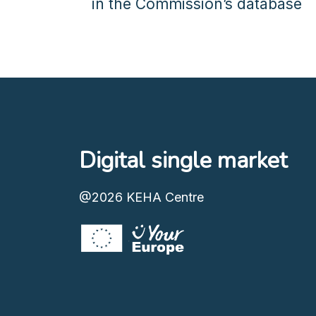
in the Commission’s database
Digital single market
@2026
KEHA Centre