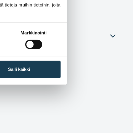
ietoja muihin tietoihin, joita
Markkinointi
o retrieve
Salli kaikki