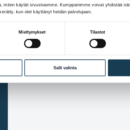
connection form
, miten käytät sivustoamme. Kumppanimme voivat yhdistää näitä t
n kerätty, kun olet käyttänyt heidän palvelujaan.
Mieltymykset
Tilastot
Specify the information t
Salli valinta