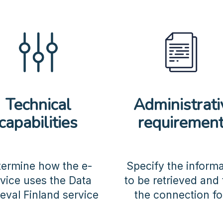
Technical
Administrati
capabilities
requiremen
termine how the e-
Specify the inform
vice uses the Data
to be retrieved and fi
ieval Finland service
the connection f