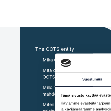
The OOTS entity
Mikä OOTS on?
Mitä ovat Suomen keskitetyt
OOTS-komponentit?
Suostumus
Milloin asiointipalvelun tulee
mahdollistaa OOTS:n käyttö?
Tämä sivusto käyttää eväste
Käytämme evästeitä tarjoama
Miten tiedot haetaan
ja kävijämäärämme analysoim