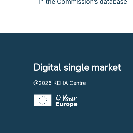
in the Commission’s database
Digital single market
@2026
KEHA Centre