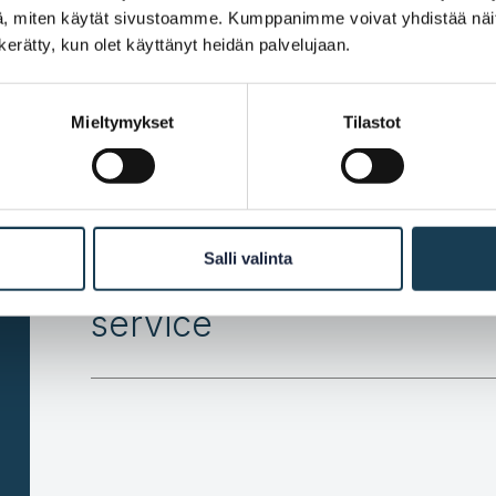
Notify the KEHA Centre of
, miten käytät sivustoamme. Kumppanimme voivat yhdistää näitä t
n kerätty, kun olet käyttänyt heidän palvelujaan.
Propose a timetable for t
Mieltymykset
Tilastot
production
Salli valinta
Direct the user to the Da
service