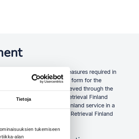
ment
e technical development measures required in
ice, filled in the connection form for the
 the information to be retrieved through the
sation a link to the Data Retrieval Finland
Tietoja
laces the Data Retrieval Finland service in a
gin deployment of the Data Retrieval Finland
 ominaisuuksien tukemiseen
tiikka-alan