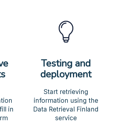
ve
Testing and
ts
deployment
Start retrieving
ation
information using the
ll in
Data Retrieval Finland
orm
service