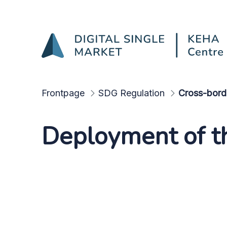
Testing and deployment
Skip to Main Content
Frontpage
SDG Regulation
Deployment of th