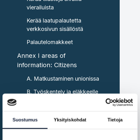
vierailuista
Kerää laatupalautetta
verkkosivun sisällöstä
Palautelomakkeet
Annex I areas of
information: Citizens
A. Matkustaminen unionissa
B. Työskentely ja eläkkeelle
jääminen unionissa
C. Ajoneuvot unionissa
Suostumus
Yksityiskohdat
Tietoja
D. Oleskelu toisessa
jäsenvaltiossa