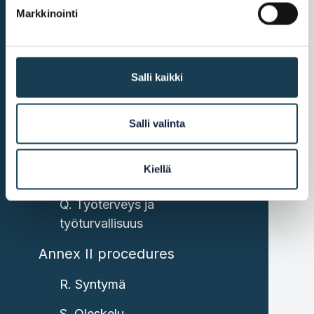
K. Työntekijät
Markkinointi
L. Verot
M. Tavarat
Salli kaikki
N. Palvelut
Salli valinta
O. Liiketoiminnan
rahoittaminen
Kiellä
P. Julkiset hankinnat
Q. Työterveys ja
työturvallisuus
Annex II procedures
R. Syntymä
S. Oleskelu