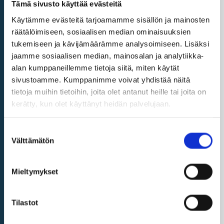
Tämä sivusto käyttää evästeitä
E. Koulutus tai harjoittelu
Käytämme evästeitä tarjoamamme sisällön ja mainosten
toisessa jäsenvaltiossa
räätälöimiseen, sosiaalisen median ominaisuuksien
tukemiseen ja kävijämäärämme analysoimiseen. Lisäksi
F. Terveydenhuolto
jaamme sosiaalisen median, mainosalan ja analytiikka-
G. Kansalaisiin ja perheisiin
alan kumppaneillemme tietoja siitä, miten käytät
sivustoamme. Kumppanimme voivat yhdistää näitä
sovellettavat oikeudet
tietoja muihin tietoihin, joita olet antanut heille tai joita on
H. Kuluttajien oikeudet
kerätty, kun olet käyttänyt heidän palvelujaan.
I. Henkilötietojen suoja
Suostumuksen
Välttämätön
valinta
Annex I areas of
information: business
Mieltymykset
J. Liiketoiminnan
aloittaminen, hoitaminen ja
Tilastot
lopettaminen