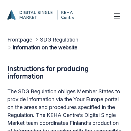
Information on the website
Skip to Main Content
Frontpage
SDG Regulation
Information on the website
Instructions for producing
information
The SDG Regulation obliges Member States to
provide information via the Your Europe portal
on the areas and procedures specified in the
Regulation. The KEHA Centre’s Digital Single
Market team coordinates Finland’s production
of information by agreeing with the responsible